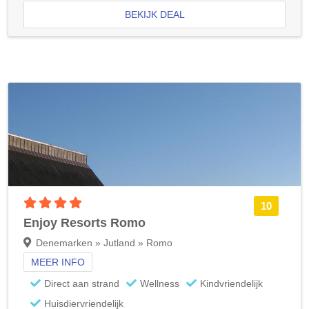
BEKIJK DEAL
4 sterren accommodatie
10
Enjoy Resorts Romo
Denemarken » Jutland » Romo
MEER INFO
Direct aan strand
Wellness
Kindvriendelijk
Huisdiervriendelijk