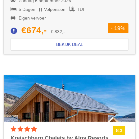
Zondag 6 september 2026
5 Dagen
Volpension
TUI
Eigen vervoer
- 19%
€674,-
€ 832,-
BEKIJK DEAL
4 sterren accommodatie
8.3
Kreischberg Chalets by Alps Resorts