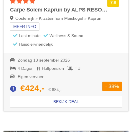
4 sterren accommodatie
7.8
Carpe Solem Kaprun by ALPS RESORTS
Oostenrijk » Kitzsteinhorn Maiskogel » Kaprun
MEER INFO
Last minute
Wellness & Sauna
Huisdiervriendelijk
Zondag 13 september 2026
4 Dagen
Halfpension
TUI
Eigen vervoer
- 38%
€424,-
€ 684,-
BEKIJK DEAL