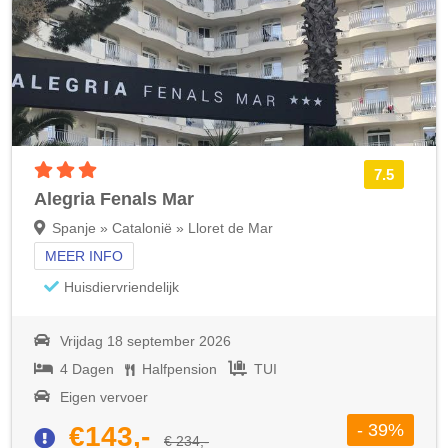
3 sterren accommodatie
7.5
Alegria Fenals Mar
Spanje » Catalonië » Lloret de Mar
MEER INFO
Huisdiervriendelijk
Vrijdag 18 september 2026
4 Dagen
Halfpension
TUI
Eigen vervoer
- 39%
€143,-
€ 234,-