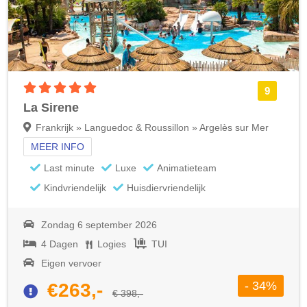
5 sterren accommodatie
9
La Sirene
Frankrijk » Languedoc & Roussillon » Argelès sur Mer
MEER INFO
Last minute
Luxe
Animatieteam
Kindvriendelijk
Huisdiervriendelijk
Zondag 6 september 2026
4 Dagen
Logies
TUI
Eigen vervoer
- 34%
€263,-
€ 398,-