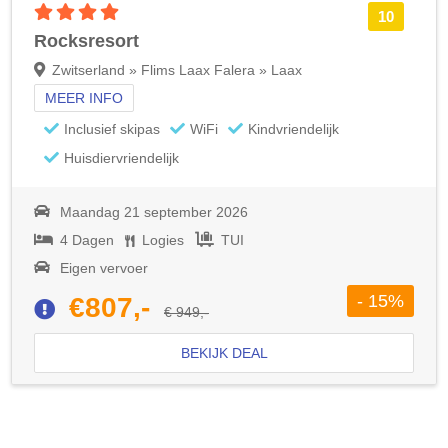
4 sterren accommodatie
10
Rocksresort
Zwitserland » Flims Laax Falera » Laax
MEER INFO
Inclusief skipas
WiFi
Kindvriendelijk
Huisdiervriendelijk
Maandag 21 september 2026
4 Dagen
Logies
TUI
Eigen vervoer
- 15%
€807,-
€ 949,-
BEKIJK DEAL