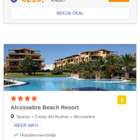
€ 420,-
BEKIJK DEAL
4 sterren accommodatie
9
Alcossebre Beach Resort
Spanje » Costa del Azahar » Alcossebre
MEER INFO
Huisdiervriendelijk