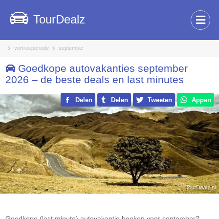
TourDealz
vertrekperiode
september
Goedkope autovakanties september
2026 – de beste deals en last minutes
Delen
Delen
Tweeten
Appen
Goedkope (last minute) autovakantie boeken voor september?