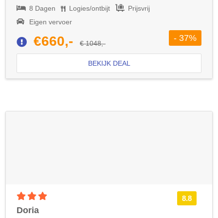
8 Dagen
Logies/ontbijt
Prijsvrij
Eigen vervoer
- 37%
€660,-
€ 1048,-
BEKIJK DEAL
3 sterren accommodatie
8.8
Doria