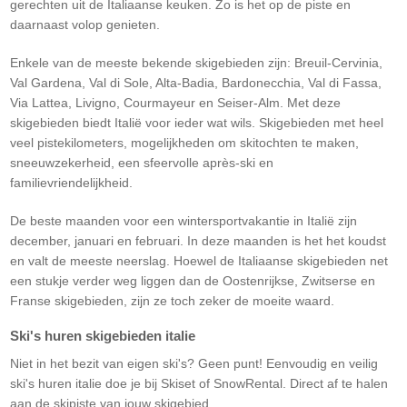
gerechten uit de Italiaanse keuken. Zo is het op de piste en
daarnaast volop genieten.​
Enkele van de meeste bekende skigebieden zijn: Breuil-Cervinia,
Val Gardena, Val di Sole, Alta-Badia, Bardonecchia, Val di Fassa,
Via Lattea, Livigno, Courmayeur en Seiser-Alm. Met deze
skigebieden biedt Italië voor ieder wat wils. Skigebieden met heel
veel pistekilometers, mogelijkheden om skitochten te maken,
sneeuwzekerheid, een sfeervolle après-ski en
familievriendelijkheid.​
De beste maanden voor een wintersportvakantie in Italië zijn
december, januari en februari. In deze maanden is het het koudst
en valt de meeste neerslag. Hoewel de Italiaanse skigebieden net
een stukje verder weg liggen dan de Oostenrijkse, Zwitserse en
Franse skigebieden, zijn ze toch zeker de moeite waard.
Ski's huren skigebieden
italie
Niet in het bezit van eigen ski's? Geen punt! Eenvoudig en veilig
ski's huren italie doe je bij Skiset of SnowRental. Direct af te halen
aan de skipiste van jouw skigebied.