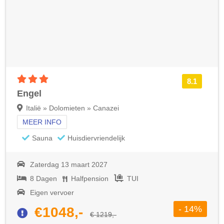
3 sterren accommodatie
8.1
Engel
Italië » Dolomieten » Canazei
MEER INFO
Sauna
Huisdiervriendelijk
Zaterdag 13 maart 2027
8 Dagen
Halfpension
TUI
Eigen vervoer
- 14%
€1048,-
€ 1219,-