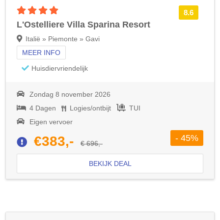
4 sterren accommodatie
8.6
L'Ostelliere Villa Sparina Resort
Italië » Piemonte » Gavi
MEER INFO
Huisdiervriendelijk
Zondag 8 november 2026
4 Dagen
Logies/ontbijt
TUI
Eigen vervoer
- 45%
€383,-
€ 696,-
BEKIJK DEAL