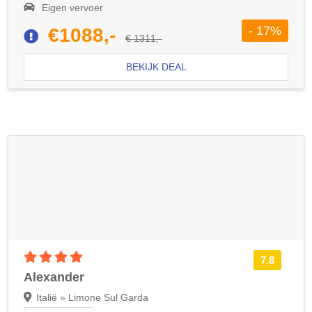
Eigen vervoer
- 17%
€1088,-
€ 1311,-
BEKIJK DEAL
4 sterren accommodatie
7.8
Alexander
Italië » Limone Sul Garda