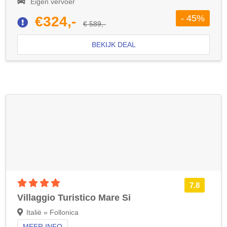
Eigen vervoer
- 45%
€324,-
€ 589,-
BEKIJK DEAL
4 sterren accommodatie
7.8
Villaggio Turistico Mare Si
Italië » Follonica
MEER INFO