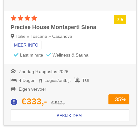
4 sterren accommodatie
7.5
Precise House Montaperti Siena
Italië » Toscane » Casanova
MEER INFO
Last minute
Wellness & Sauna
Zondag 9 augustus 2026
4 Dagen
Logies/ontbijt
TUI
Eigen vervoer
- 35%
€333,-
€ 512,-
BEKIJK DEAL