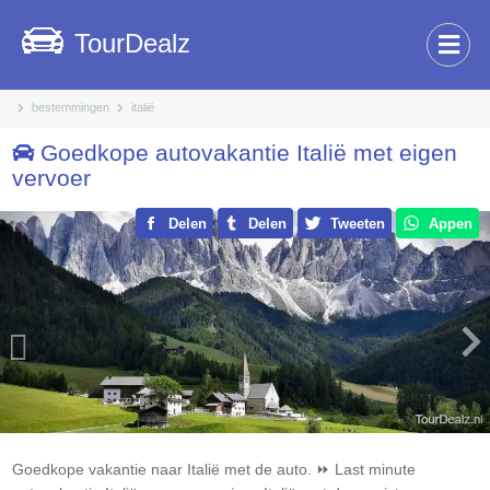
TourDealz
bestemmingen
italië
Goedkope autovakantie Italië met eigen
vervoer
Previous
Delen
Delen
Tweeten
Appen
Nex
Goedkope vakantie naar Italië met de auto. ⏩ Last minute