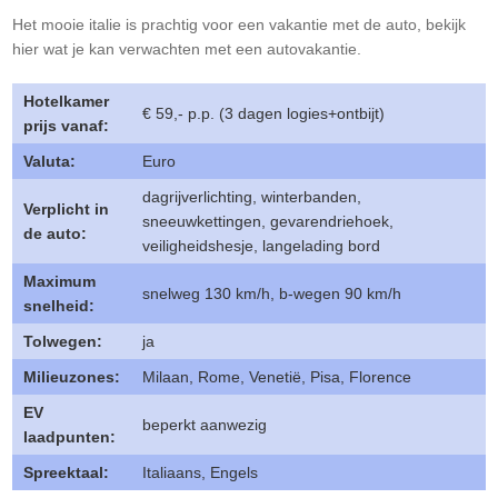
Het mooie
italie
is prachtig voor een vakantie met de auto, bekijk
hier wat je kan verwachten met een autovakantie.
Hotelkamer
€ 59,- p.p. (3 dagen logies+ontbijt)
prijs vanaf:
Valuta:
Euro
dagrijverlichting, winterbanden,
Verplicht in
sneeuwkettingen, gevarendriehoek,
de auto:
veiligheidshesje, langelading bord
Maximum
snelweg 130 km/h, b-wegen 90 km/h
snelheid:
Tolwegen:
ja
Milieuzones:
Milaan, Rome, Venetië, Pisa, Florence
EV
beperkt aanwezig
laadpunten:
Spreektaal:
Italiaans, Engels