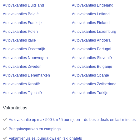
Autovakanties Duitsland
Autovakanties Engeland
Autovakanties België
Autovakanties Letland
Autovakanties Frankrijk
Autovakanties Finland
Autovakanties Polen
Autovakanties Luxemburg
Autovakanties Italië
Autovakanties Andorra
Autovakanties Oostenrijk
Autovakanties Portugal
Autovakanties Noorwegen
Autovakanties Slovenië
Autovakanties Zweden
Autovakanties Bulgarije
Autovakanties Denemarken
Autovakanties Spanje
Autovakanties Kroatië
Autovakanties Zwitserland
Autovakanties Tsjechië
Autovakanties Turkije
Vakantietips
Autovakantie op max 500 km / 5 uur rijden – de beste deals en last minutes
Bungalowparken en campings
Vakantiehuisjes, bungalows en (ski)chalets