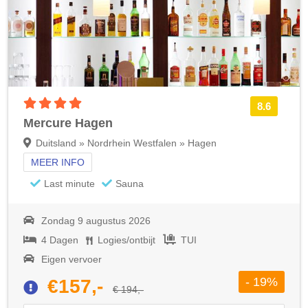
4 sterren accommodatie
8.6
Mercure Hagen
Duitsland » Nordrhein Westfalen » Hagen
MEER INFO
Last minute
Sauna
Zondag 9 augustus 2026
4 Dagen
Logies/ontbijt
TUI
Eigen vervoer
- 19%
€157,-
€ 194,-