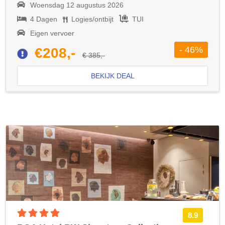
Woensdag 12 augustus 2026
4 Dagen
Logies/ontbijt
TUI
Eigen vervoer
- 46%
€208,-
€ 385,-
BEKIJK DEAL
4 sterren accommodatie
8.9