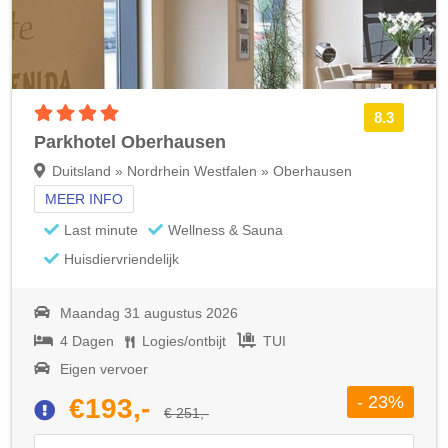
4 sterren accommodatie
8.3
Parkhotel Oberhausen
Duitsland » Nordrhein Westfalen » Oberhausen
MEER INFO
Last minute
Wellness & Sauna
Huisdiervriendelijk
Maandag 31 augustus 2026
4 Dagen
Logies/ontbijt
TUI
Eigen vervoer
- 23%
€193,-
€ 251,-