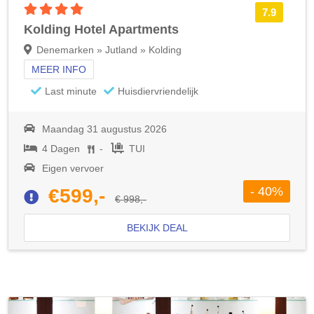
4 sterren accommodatie
7.9
Kolding Hotel Apartments
Denemarken » Jutland » Kolding
MEER INFO
Last minute
Huisdiervriendelijk
Maandag 31 augustus 2026
4 Dagen
-
TUI
Eigen vervoer
- 40%
€599,-
€ 998,-
BEKIJK DEAL