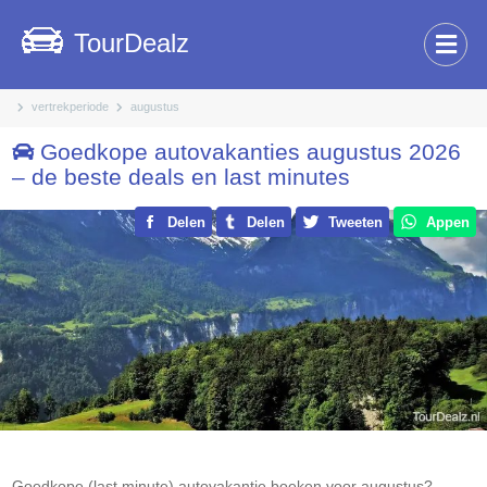
TourDealz
vertrekperiode
augustus
Goedkope autovakanties augustus 2026
– de beste deals en last minutes
Delen
Delen
Tweeten
Appen
Goedkope (last minute) autovakantie boeken voor augustus?