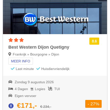
3 sterren accommodatie
8.6
Best Western Dijon Quetigny
Frankrijk » Bourgogne » Dijon
MEER INFO
Last minute
Huisdiervriendelijk
Zondag 9 augustus 2026
4 Dagen
Logies
TUI
Eigen vervoer
- 27%
€171,-
€ 234,-