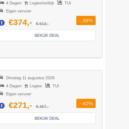
4 Dagen
Logies/ontbijt
TUI
Eigen vervoer
- 39%
€374,-
€ 613,-
BEKIJK DEAL
Dinsdag 11 augustus 2026
4 Dagen
Logies
TUI
Eigen vervoer
- 42%
€271,-
€ 467,-
BEKIJK DEAL