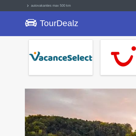
autovakanties max 500 km
TourDealz