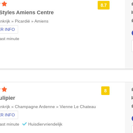
3 sterren accommodatie
8.7
 Styles Amiens Centre
nkrijk » Picardië » Amiens
R INFO
ast minute
3 sterren accommodatie
8
ulipier
ankrijk » Champagne Ardenne » Vienne Le Chateau
R INFO
ast minute
Huisdiervriendelijk