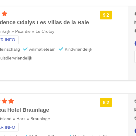
3 sterren accommodatie
9.2
dence Odalys Les Villas de la Baie
nkrijk » Picardië » Le Crotoy
R INFO
leinschalig
Animatieteam
Kindvriendelijk
uisdiervriendelijk
4 sterren accommodatie
8.2
xa Hotel Braunlage
tsland » Harz » Braunlage
R INFO