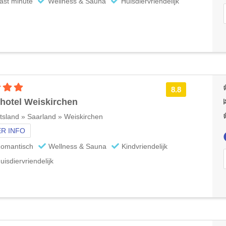
ast minute
Wellness & Sauna
Huisdiervriendelijk
4 sterren accommodatie
8.8
hotel Weiskirchen
tsland » Saarland » Weiskirchen
R INFO
omantisch
Wellness & Sauna
Kindvriendelijk
uisdiervriendelijk