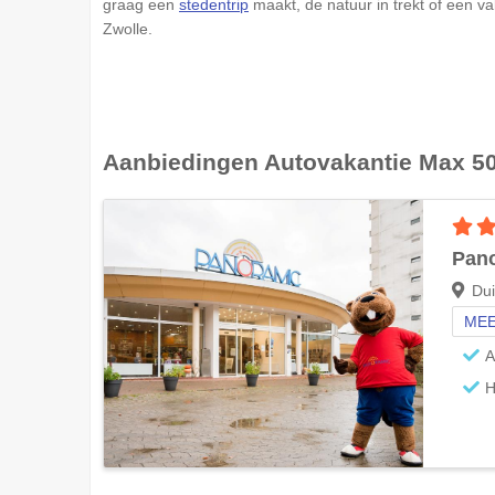
graag een
stedentrip
maakt, de natuur in trekt of een va
Zwolle.
Aanbiedingen
Autovakantie Max 5
Pan
Dui
MEE
A
H