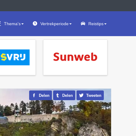
Thema's
Vertrekperiode
Reistips
Delen
Delen
Tweeten