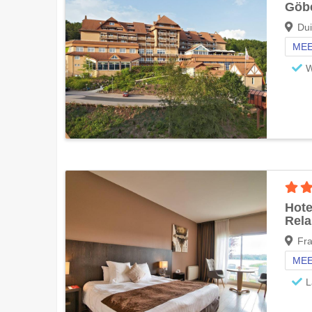
Göbe
Dui
MEE
W
Hote
Rela
Fra
MEE
L