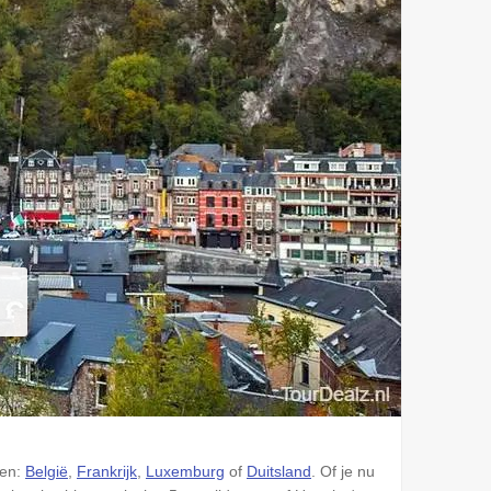
den:
België
,
Frankrijk
,
Luxemburg
of
Duitsland
. Of je nu