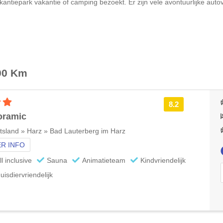
kantiepark vakantie of camping bezoekt. Er zijn vele avontuurlijke autov
00 Km
3 sterren accommodatie
8.2
oramic
tsland » Harz » Bad Lauterberg im Harz
R INFO
ll inclusive
Sauna
Animatieteam
Kindvriendelijk
uisdiervriendelijk