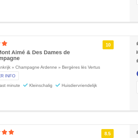
3 sterren accommodatie
10
Mont Aimé & Des Dames de
mpagne
nkrijk » Champagne Ardenne » Bergères lès Vertus
R INFO
ast minute
Kleinschalig
Huisdiervriendelijk
4 sterren accommodatie
8.5