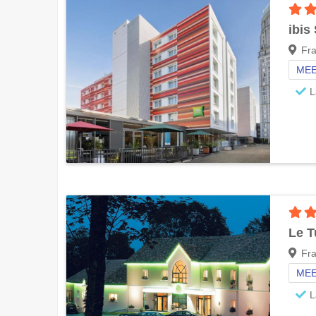
ibis
Fra
MEE
L
Le T
Fr
MEE
L