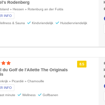
l's Rodenberg
tsland » Hessen » Rotenburg an der Fulda
R INFO
ellness & Sauna
Kindvriendelijk
Huisdiervriendelijk
4 sterren accommodatie
8.5
l du Golf de l'Ailette The Originals
is
nkrijk » Picardië » Chamouille
R INFO
ast minute
Wellness
Golfbanen