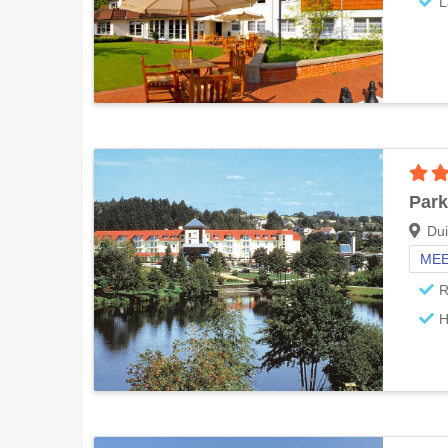
L
Park
Dui
MEE
R
H