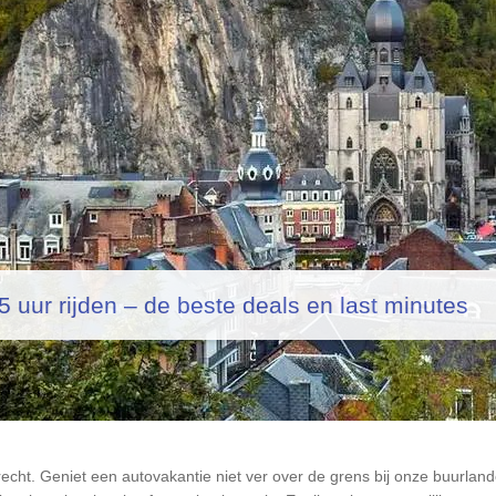
 uur rijden – de beste deals en last minutes
ht. Geniet een autovakantie niet ver over de grens bij onze buurlan