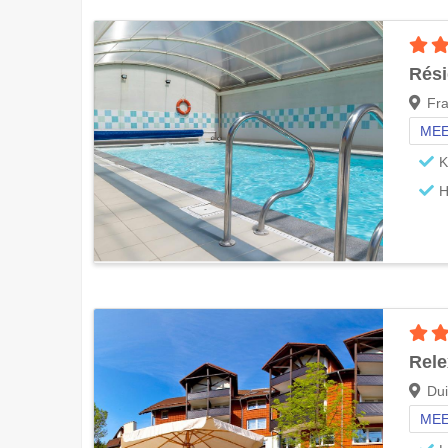
Rési
Fra
MEE
K
H
Rele
Dui
MEE