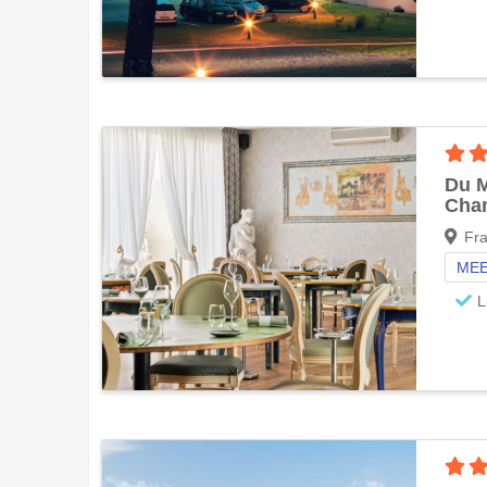
Du 
Cha
Fra
MEE
L