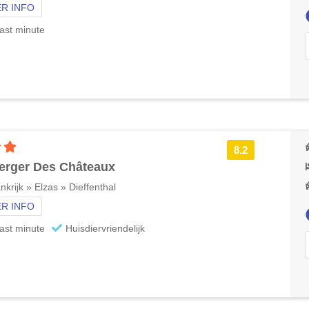
R INFO
ast minute
3 sterren accommodatie
8.2
erger Des Châteaux
nkrijk » Elzas » Dieffenthal
R INFO
ast minute
Huisdiervriendelijk