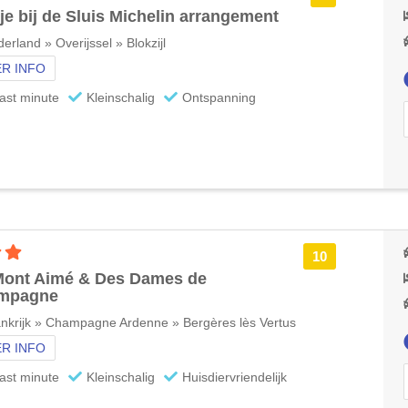
je bij de Sluis Michelin arrangement
erland » Overijssel » Blokzijl
R INFO
ast minute
Kleinschalig
Ontspanning
3 sterren accommodatie
10
Mont Aimé & Des Dames de
mpagne
nkrijk » Champagne Ardenne » Bergères lès Vertus
R INFO
ast minute
Kleinschalig
Huisdiervriendelijk