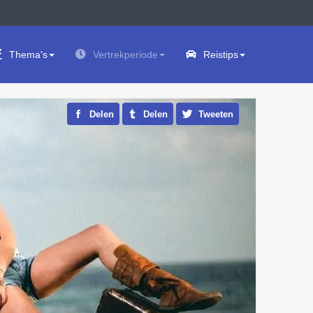
Thema's
Vertrekperiode
Reistips
Delen
Delen
Tweeten