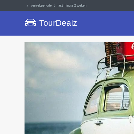
vertrekperiode
last minute 2 weken
TourDealz