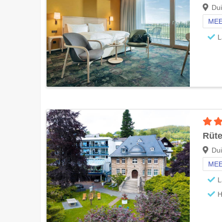
Dui
MEE
L
Rüte
Dui
MEE
L
H