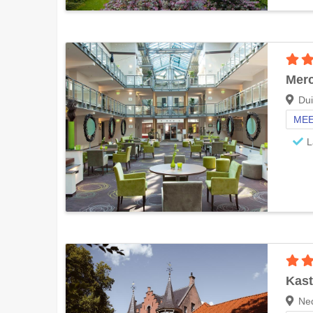
Merc
Dui
MEE
L
Kast
Ned