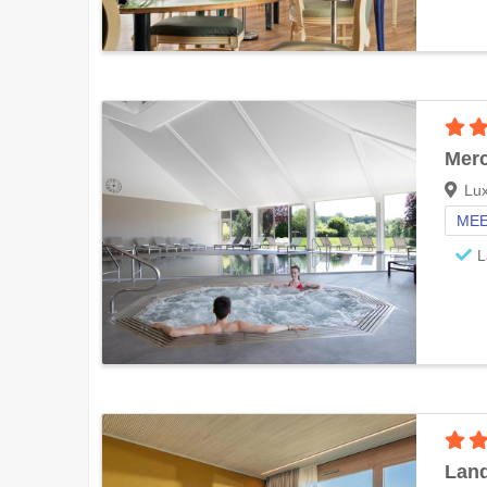
Merc
Lu
MEE
L
Land