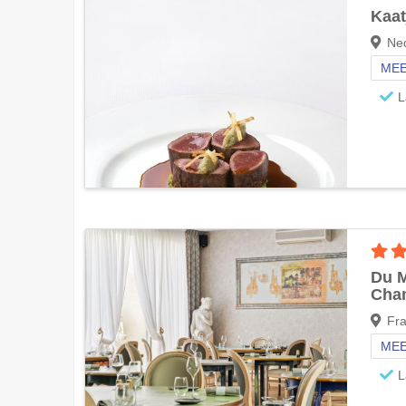
Kaat
Ned
MEE
L
Du 
Cha
Fra
MEE
L