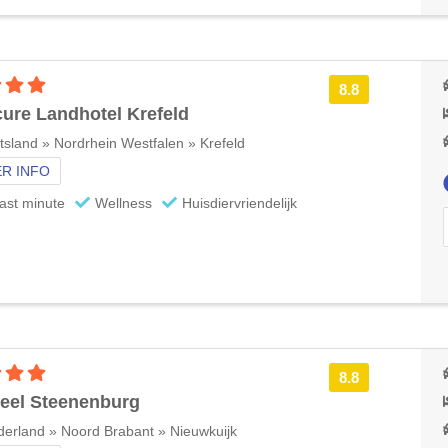
4 sterren accommodatie
8.8
ure Landhotel Krefeld
tsland » Nordrhein Westfalen » Krefeld
R INFO
ast minute
Wellness
Huisdiervriendelijk
4 sterren accommodatie
8.8
eel Steenenburg
erland » Noord Brabant » Nieuwkuijk