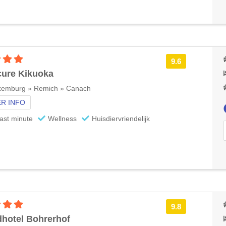
4 sterren accommodatie
9.6
ure Kikuoka
xemburg » Remich » Canach
R INFO
ast minute
Wellness
Huisdiervriendelijk
4 sterren accommodatie
9.8
hotel Bohrerhof