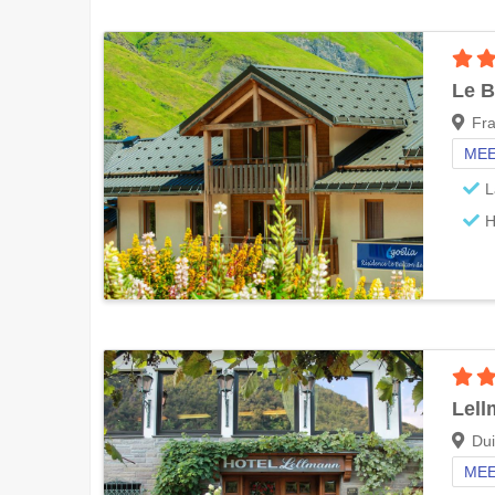
Le B
Fra
MEE
L
H
Lel
Dui
MEE