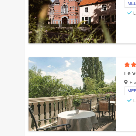
MEE
L
Le V
Fra
MEE
L