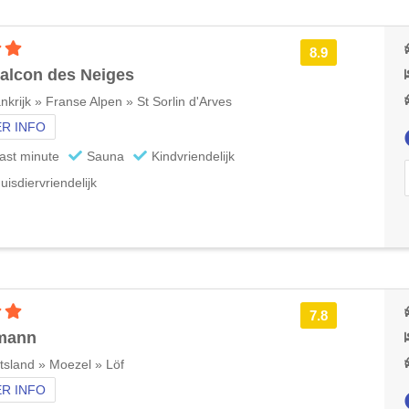
3 sterren accommodatie
8.9
alcon des Neiges
nkrijk » Franse Alpen » St Sorlin d'Arves
R INFO
ast minute
Sauna
Kindvriendelijk
uisdiervriendelijk
3 sterren accommodatie
7.8
lmann
tsland » Moezel » Löf
R INFO